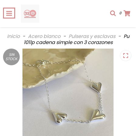
0
Inicio
-
Acero blanco
-
Pulseras y esclavas
-
Pu
1011p cadena simple con 3 corazones
SIN
STOCK