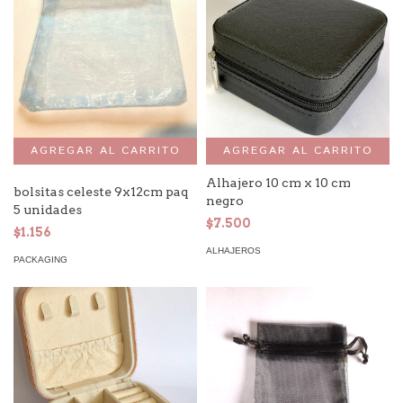
AGREGAR AL CARRITO
Alhajero 10 cm x 10 cm
bolsitas celeste 9x12cm paq
negro
5 unidades
$7.500
$1.156
ALHAJEROS
PACKAGING