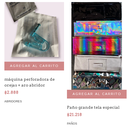
máquina perforadora de
orejas + aro abridor
$2.888
ABRIDORES
Paño grande tela especial
$21.218
PAÑOS