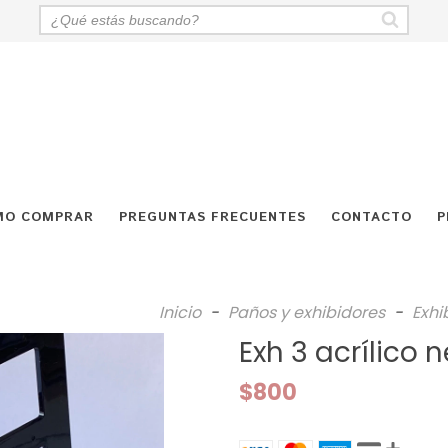
MO COMPRAR
PREGUNTAS FRECUENTES
CONTACTO
P
Inicio
-
Paños y exhibidores
-
Exhi
Exh 3 acrílico n
$800