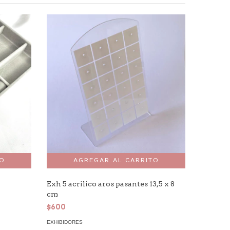
Exh 5 acrilico aros pasantes 13,5 x 8
Exh 4 ac
cm
$800
$600
EXHIBIDO
EXHIBIDORES