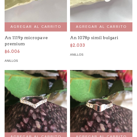
AGREGAR AL CARRITO
AGREGAR AL CARRITO
An 1119p micropave
An 1078p simil bulgari
premium
$2.033
$6.006
ANILLOS
ANILLOS
AGREGAR AL CARRITO
AGREGAR AL CARRITO