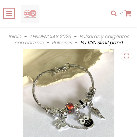
0
Inicio
-
TENDENCIAS 2026
-
Pulseras y colgantes
con charms
-
Pulseras
-
Pu 1130 símil pand