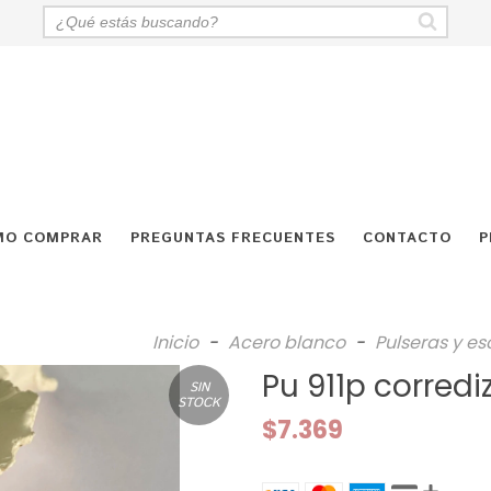
MO COMPRAR
PREGUNTAS FRECUENTES
CONTACTO
P
Inicio
-
Acero blanco
-
Pulseras y es
Pu 911p corredi
SIN
STOCK
$7.369