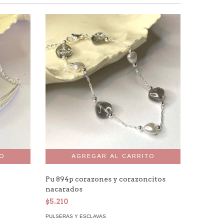
Pu 894p corazones y corazoncitos
Pu 906p 
nacarados
$3.003
$5.210
PULSERAS
PULSERAS Y ESCLAVAS