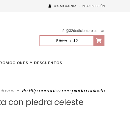
CREAR CUENTA
-
INICIAR SESIÓN
info@32dediciembre.com.ar
0
Items
|
$0
ROMOCIONES Y DESCUENTOS
clavas
-
Pu 911p corrediza con piedra celeste
za con piedra celeste