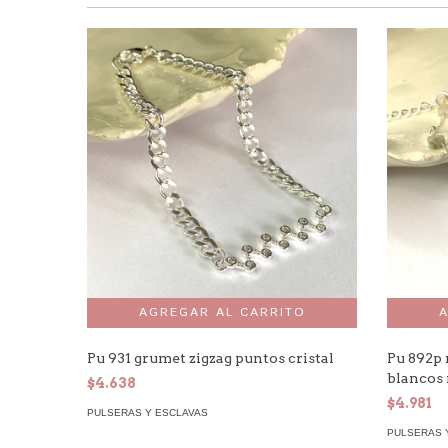
Pu 931 grumet zigzag puntos cristal
Pu 892p 
blancos
$4.638
$4.981
PULSERAS Y ESCLAVAS
PULSERAS 