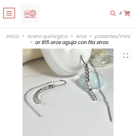
0
Inicio
-
Acero quirúrgico
-
Aros
-
pasantes/mini
-
ar 815 aros aguja con fila stras