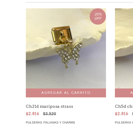
20
%
OFF
Ch21d mariposa strass
Ch5d chi
$2.816
$3.520
$2.816
PULSERAS ITALIANAS Y CHARMS
PULSERAS 