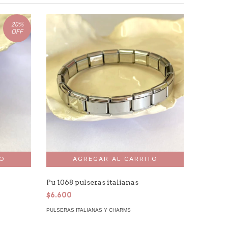
20
%
OFF
Pu 1068 pulseras italianas
Ch11 ho
$6.600
$2.552
PULSERAS ITALIANAS Y CHARMS
PULSERAS 