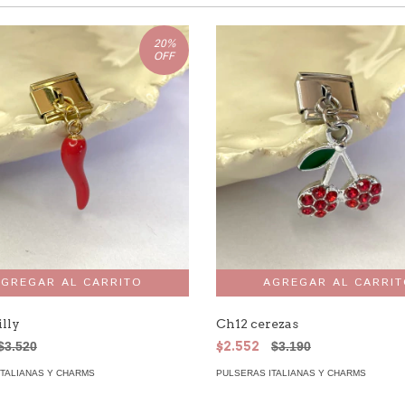
20
%
OFF
lly
Ch12 cerezas
$3.520
$2.552
$3.190
ITALIANAS Y CHARMS
PULSERAS ITALIANAS Y CHARMS