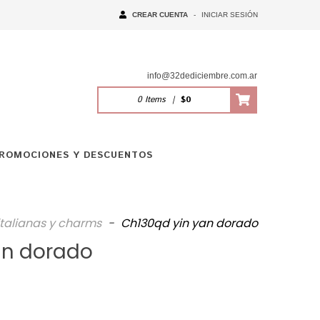
CREAR CUENTA
-
INICIAR SESIÓN
info@32dediciembre.com.ar
0
Items
|
$0
ROMOCIONES Y DESCUENTOS
italianas y charms
-
Ch130qd yin yan dorado
an dorado