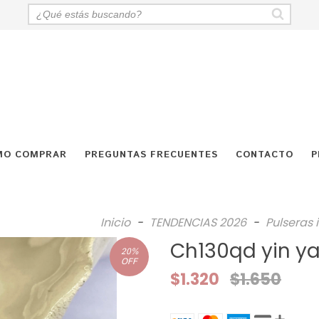
MO COMPRAR
PREGUNTAS FRECUENTES
CONTACTO
P
Inicio
-
TENDENCIAS 2026
-
Pulseras 
Ch130qd yin y
20
%
OFF
$1.320
$1.650