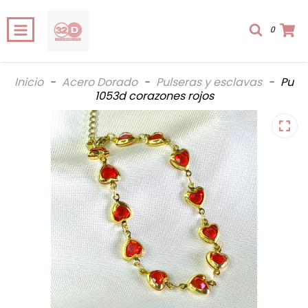
0
Inicio
-
Acero Dorado
-
Pulseras y esclavas
-
Pu
1053d corazones rojos