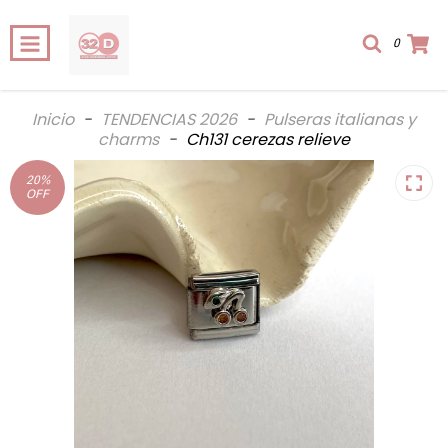
0
Inicio
-
TENDENCIAS 2026
-
Pulseras italianas y
charms
-
Ch131 cerezas relieve
20
%
OFF