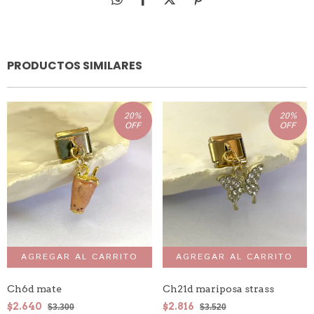
PRODUCTOS SIMILARES
20
%
20
%
OFF
OFF
Ch6d mate
Ch21d mariposa strass
$2.640
$2.816
$3.300
$3.520