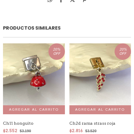
PRODUCTOS SIMILARES
20
%
20
%
OFF
OFF
Ch11 honguito
Ch2d rama strass roja
$2.552
$2.816
$3.190
$3.520