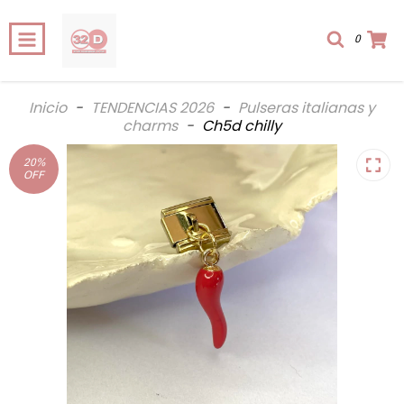
0
Inicio
-
TENDENCIAS 2026
-
Pulseras italianas y
charms
-
Ch5d chilly
20
%
OFF