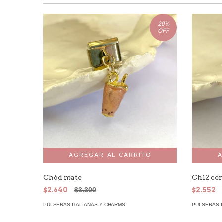
20
%
OFF
Ch6d mate
Ch12 cer
$2.640
$3.300
$2.552
PULSERAS ITALIANAS Y CHARMS
PULSERAS 