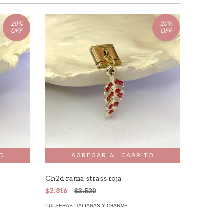
20
%
20
%
OFF
OFF
Ch2d rama strass roja
Ch10 fru
$2.816
$3.520
$2.552
PULSERAS ITALIANAS Y CHARMS
PULSERAS 