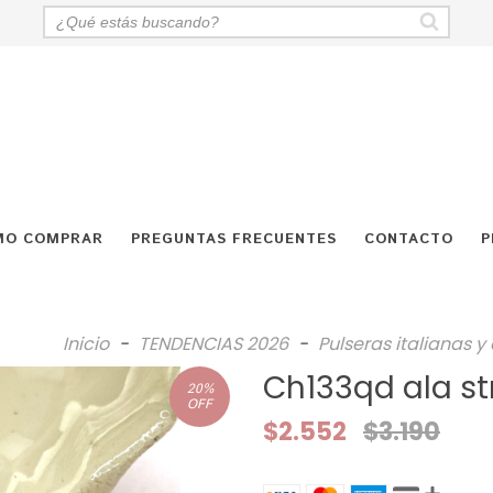
MO COMPRAR
PREGUNTAS FRECUENTES
CONTACTO
P
Inicio
-
TENDENCIAS 2026
-
Pulseras italianas 
Ch133qd ala st
20
%
OFF
$2.552
$3.190