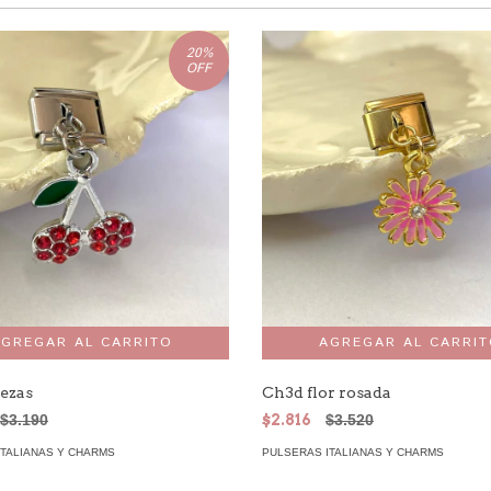
20
%
OFF
ezas
Ch3d flor rosada
$3.190
$2.816
$3.520
ITALIANAS Y CHARMS
PULSERAS ITALIANAS Y CHARMS