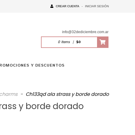
CREAR CUENTA
-
INICIAR SESIÓN
info@32dediciembre.com.ar
0
Items
|
$0
ROMOCIONES Y DESCUENTOS
y charms
-
Ch133qd ala strass y borde dorado
rass y borde dorado